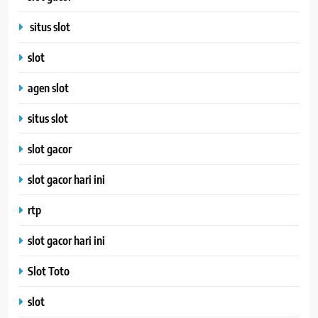
situs slot
slot
agen slot
situs slot
slot gacor
slot gacor hari ini
rtp
slot gacor hari ini
Slot Toto
slot