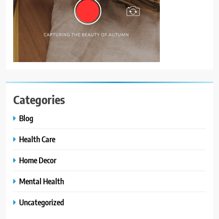
Categories
Blog
Health Care
Home Decor
Mental Health
Uncategorized