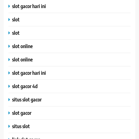
slot gacor hari ini
slot
slot
slot online
slot online
slot gacor hari ini
slot gacor 4d
situs slot gacor
slot gacor
situs slot