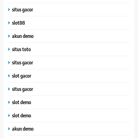
situs gacor
slot88
akun demo
situs toto
situs gacor
slot gacor
situs gacor
slot demo
slot demo
akun demo