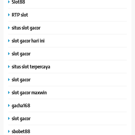
Slot88
RTP slot
situs slot gacor
slot gacor hari ini
slot gacor
situs slot terpercaya
slot gacor
slot gacor maxwin
gacha168
slot gacor
sbobet88