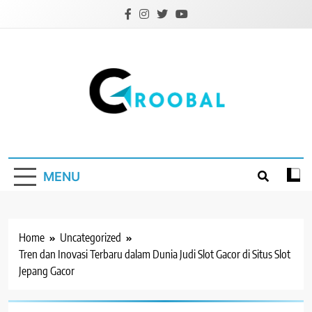
Skip
to
content
Croobal
MENU
Home
Uncategorized
Tren dan Inovasi Terbaru dalam Dunia Judi Slot Gacor di Situs Slot
Jepang Gacor