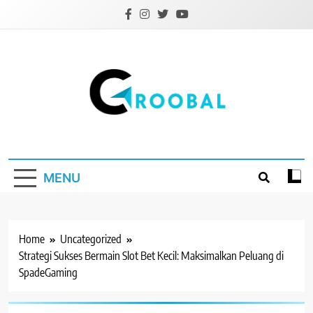
Skip
to
content
Croobal
MENU
Home
Uncategorized
Strategi Sukses Bermain Slot Bet Kecil: Maksimalkan Peluang di
SpadeGaming