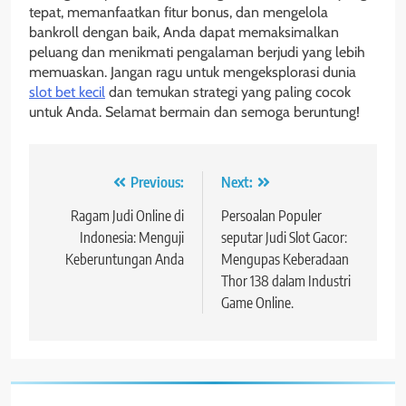
tepat, memanfaatkan fitur bonus, dan mengelola
bankroll dengan baik, Anda dapat memaksimalkan
peluang dan menikmati pengalaman berjudi yang lebih
memuaskan. Jangan ragu untuk mengeksplorasi dunia
slot bet kecil
dan temukan strategi yang paling cocok
untuk Anda. Selamat bermain dan semoga beruntung!
Post
Previous:
Next:
navigation
Ragam Judi Online di
Persoalan Populer
Indonesia: Menguji
seputar Judi Slot Gacor:
Keberuntungan Anda
Mengupas Keberadaan
Thor 138 dalam Industri
Game Online.