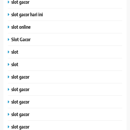
slot gacor
slot gacor hari ini
slot online
Slot Gacor
slot
slot
slot gacor
slot gacor
slot gacor
slot gacor
slot gacor