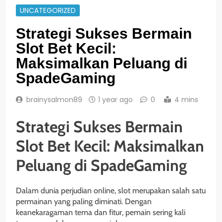
UNCATEGORIZED
Strategi Sukses Bermain
Slot Bet Kecil:
Maksimalkan Peluang di
SpadeGaming
brainysalmon89
1 year ago
0
4 mins
Strategi Sukses Bermain
Slot Bet Kecil: Maksimalkan
Peluang di SpadeGaming
Dalam dunia perjudian online, slot merupakan salah satu
permainan yang paling diminati. Dengan
keanekaragaman tema dan fitur, pemain sering kali