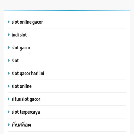
slot online gacor
judi slot
slot gacor
slot
slot gacor hari ini
slot online
situs slot gacor
slot terpercaya
เว็บสล็อต