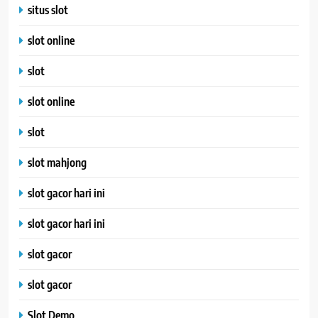
situs slot
slot online
slot
slot online
slot
slot mahjong
slot gacor hari ini
slot gacor hari ini
slot gacor
slot gacor
Slot Demo