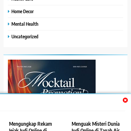
Home Decor
Mental Health
Uncategorized
Mengungkap Rekam
Menguak Misteri Dunia
Jejak Judi Online di
Judi Online di Tanah Air