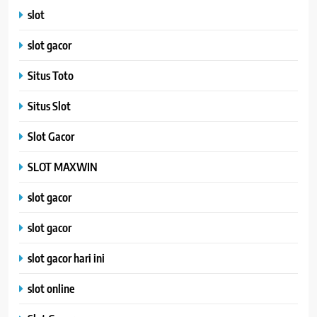
slot
slot gacor
Situs Toto
Situs Slot
Slot Gacor
SLOT MAXWIN
slot gacor
slot gacor
slot gacor hari ini
slot online