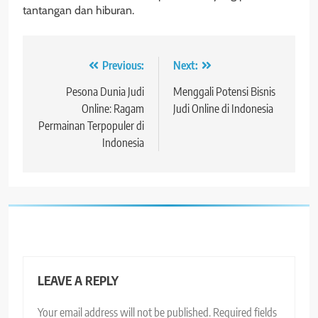
tantangan dan hiburan.
Post
Previous:
Next:
navigation
Pesona Dunia Judi
Menggali Potensi Bisnis
Online: Ragam
Judi Online di Indonesia
Permainan Terpopuler di
Indonesia
LEAVE A REPLY
Your email address will not be published.
Required fields