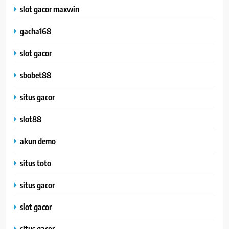
slot gacor maxwin
gacha168
slot gacor
sbobet88
situs gacor
slot88
akun demo
situs toto
situs gacor
slot gacor
situs gacor