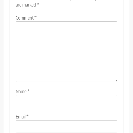
are marked
*
Comment
*
Name
*
Email
*