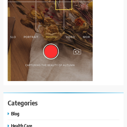
Categories
Blog
Health Care