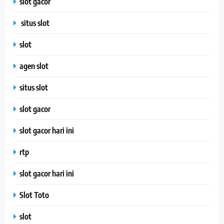
slot gacor
situs slot
slot
agen slot
situs slot
slot gacor
slot gacor hari ini
rtp
slot gacor hari ini
Slot Toto
slot