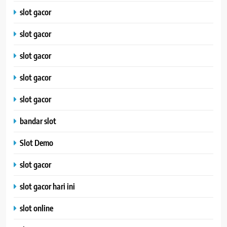
slot gacor
slot gacor
slot gacor
slot gacor
slot gacor
bandar slot
Slot Demo
slot gacor
slot gacor hari ini
slot online