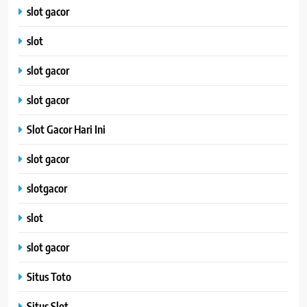
slot gacor
slot
slot gacor
slot gacor
Slot Gacor Hari Ini
slot gacor
slotgacor
slot
slot gacor
Situs Toto
Situs Slot