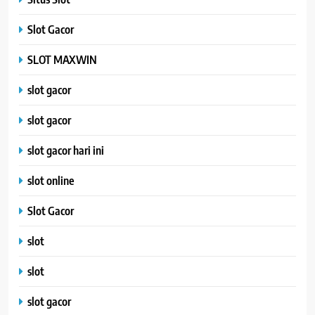
Slot Gacor
SLOT MAXWIN
slot gacor
slot gacor
slot gacor hari ini
slot online
Slot Gacor
slot
slot
slot gacor