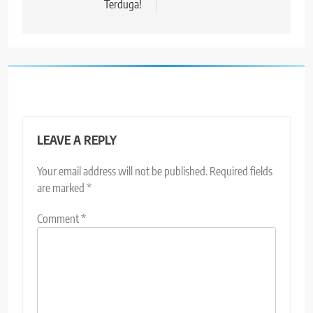
Terduga!
LEAVE A REPLY
Your email address will not be published.
Required fields
are marked
*
Comment
*