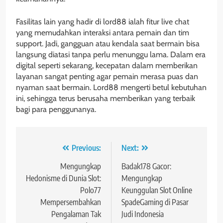
Fasilitas lain yang hadir di lord88 ialah fitur live chat
yang memudahkan interaksi antara pemain dan tim
support. Jadi, gangguan atau kendala saat bermain bisa
langsung diatasi tanpa perlu menunggu lama. Dalam era
digital seperti sekarang, kecepatan dalam memberikan
layanan sangat penting agar pemain merasa puas dan
nyaman saat bermain. Lord88 mengerti betul kebutuhan
ini, sehingga terus berusaha memberikan yang terbaik
bagi para penggunanya.
Post
Previous:
Next:
navigation
Mengungkap
Badak178 Gacor:
Hedonisme di Dunia Slot:
Mengungkap
Polo77
Keunggulan Slot Online
Mempersembahkan
SpadeGaming di Pasar
Pengalaman Tak
Judi Indonesia