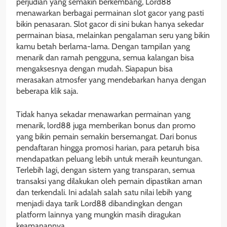
perjudian yang semakin berkembang, Lord88
menawarkan berbagai permainan slot gacor yang pasti
bikin penasaran. Slot gacor di sini bukan hanya sekedar
permainan biasa, melainkan pengalaman seru yang bikin
kamu betah berlama-lama. Dengan tampilan yang
menarik dan ramah pengguna, semua kalangan bisa
mengaksesnya dengan mudah. Siapapun bisa
merasakan atmosfer yang mendebarkan hanya dengan
beberapa klik saja.
Tidak hanya sekadar menawarkan permainan yang
menarik, lord88 juga memberikan bonus dan promo
yang bikin pemain semakin bersemangat. Dari bonus
pendaftaran hingga promosi harian, para petaruh bisa
mendapatkan peluang lebih untuk meraih keuntungan.
Terlebih lagi, dengan sistem yang transparan, semua
transaksi yang dilakukan oleh pemain dipastikan aman
dan terkendali. Ini adalah salah satu nilai lebih yang
menjadi daya tarik Lord88 dibandingkan dengan
platform lainnya yang mungkin masih diragukan
keamanannya.