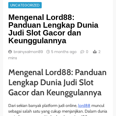
UNCATEGORIZED
Mengenal Lord88:
Panduan Lengkap Dunia
Judi Slot Gacor dan
Keunggulannya
brainysalmon89
5 months ago
0
2
mins
Mengenal Lord88: Panduan
Lengkap Dunia Judi Slot
Gacor dan Keunggulannya
Dari sekian banyak platform judi online,
lord88
muncul
sebagai salah satu yang cukup menjanjikan. Dalam dunia