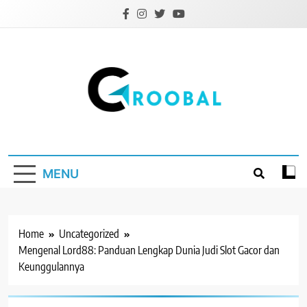
Skip
to
content
Croobal
MENU
Home
Uncategorized
Mengenal Lord88: Panduan Lengkap Dunia Judi Slot Gacor dan
Keunggulannya