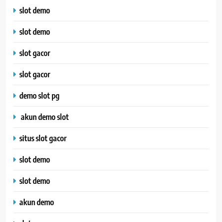
slot demo
slot demo
slot gacor
slot gacor
demo slot pg
akun demo slot
situs slot gacor
slot demo
slot demo
akun demo