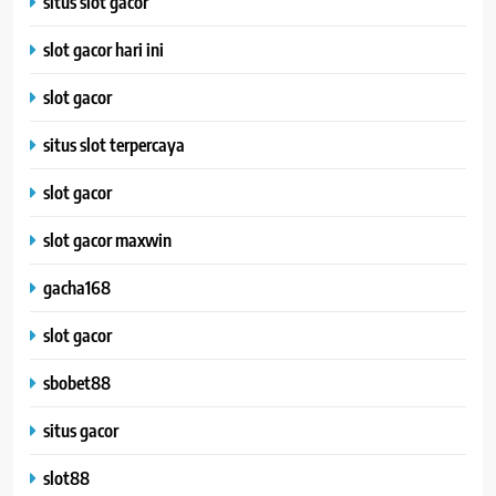
situs slot gacor
slot gacor hari ini
slot gacor
situs slot terpercaya
slot gacor
slot gacor maxwin
gacha168
slot gacor
sbobet88
situs gacor
slot88