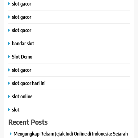
slot gacor
slot gacor
slot gacor
bandar slot
Slot Demo
slot gacor
slot gacor hari ini
slot online
slot
Recent Posts
Mengungkap Rekam Jejak Judi Online di Indonesia: Sejarah