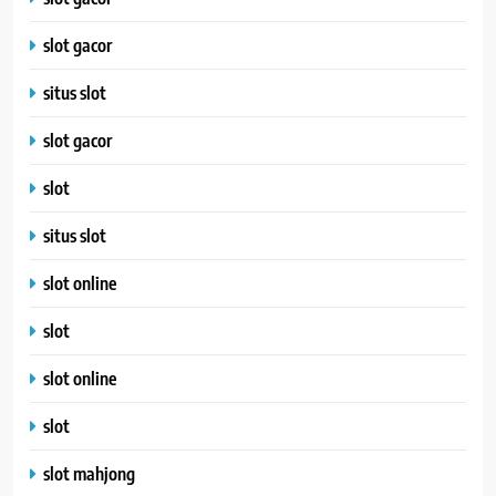
slot gacor
situs slot
slot gacor
slot
situs slot
slot online
slot
slot online
slot
slot mahjong