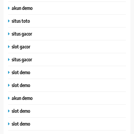
akun demo
situs toto
situs gacor
slot gacor
situs gacor
slot demo
slot demo
akun demo
slot demo
slot demo